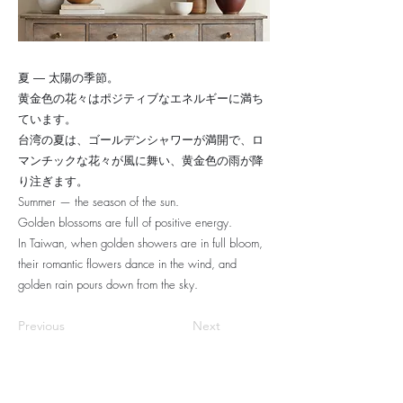
夏 ― 太陽の季節。
黄金色の花々はポジティブなエネルギーに満ち
ています。
台湾の夏は、ゴールデンシャワーが満開で、ロ
マンチックな花々が風に舞い、黄金色の雨が降
り注ぎます。
Summer — the season of the sun.
Golden blossoms are full of positive energy.
In Taiwan, when golden showers are in full bloom,
their romantic flowers dance in the wind, and
golden rain pours down from the sky.
Previous
Next
​プライバシーポリシー