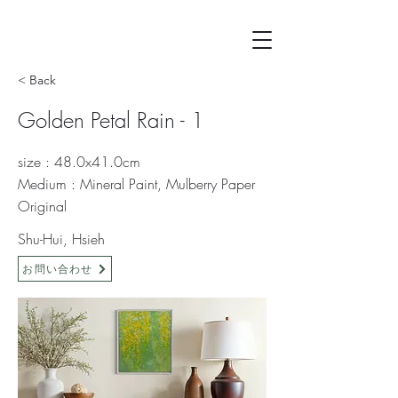
< Back
Golden Petal Rain - 1
size : 48.0x41.0cm
Medium : Mineral Paint, Mulberry Paper
Original
Shu-Hui, Hsieh
お問い合わせ